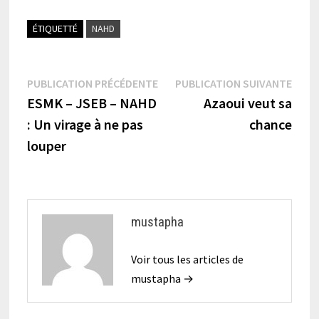
ÉTIQUETTÉ
NAHD
Navigation
Publication
Publi
PUBLICATION PRÉCÉDENTE
PUBLICATION SUIVANTE
précédente :
suiva
ESMK – JSEB – NAHD
Azaoui veut sa
de
: Un virage à ne pas
chance
l’article
louper
mustapha
Voir tous les articles de
mustapha →