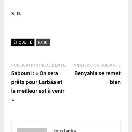
S. D.
ÉTIQUETTÉ
NAHD
Navigation
Publication
Publi
PUBLICATION PRÉCÉDENTE
PUBLICATION SUIVANTE
précédente :
suiva
Sabouni : « On sera
Benyahia se remet
de
prêts pour Larbâa et
bien
l’article
le meilleur est à venir
»
mustapha