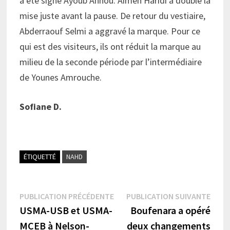
a été signé Ayoub Annou. Aimen Haridi a doublé la
mise juste avant la pause. De retour du vestiaire,
Abderraouf Selmi a aggravé la marque. Pour ce
qui est des visiteurs, ils ont réduit la marque au
milieu de la seconde période par l’intermédiaire
de Younes Amrouche.
Sofiane D.
ÉTIQUETTÉ
NAHD
Navigation
Publication
Publi
PUBLICATION PRÉCÉDENTE
PUBLICATION SUIVANTE
précédente :
suiva
USMA-USB et USMA-
Boufenara a opéré
de
MCEB à Nelson-
deux changements