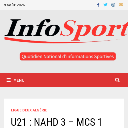
Passer
9 août 2026
au
contenu
MENU
LIGUE DEUX ALGÉRIE
U21 : NAHD 3 – MCS 1