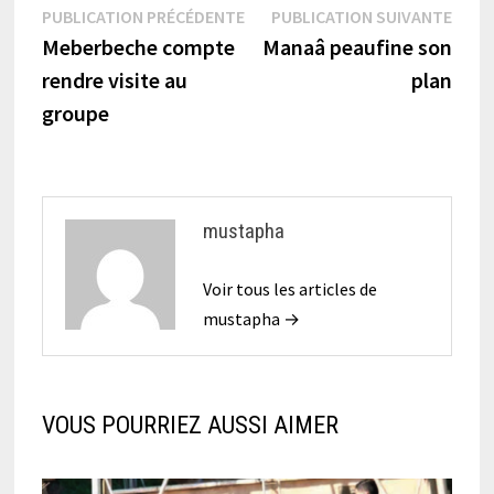
Navigation
Publication
Publi
PUBLICATION PRÉCÉDENTE
PUBLICATION SUIVANTE
précédente :
suiva
Meberbeche compte
Manaâ peaufine son
de
rendre visite au
plan
l’article
groupe
mustapha
Voir tous les articles de
mustapha →
VOUS POURRIEZ AUSSI AIMER