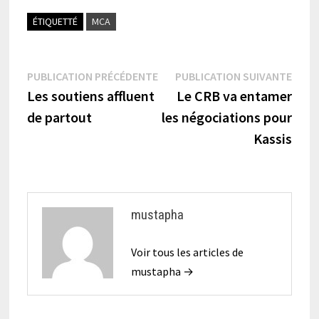
ÉTIQUETTÉ
MCA
Navigation
Publication
Publi
PUBLICATION PRÉCÉDENTE
PUBLICATION SUIVANTE
précédente :
suiva
Les soutiens affluent
Le CRB va entamer
de
de partout
les négociations pour
l’article
Kassis
mustapha
Voir tous les articles de
mustapha →