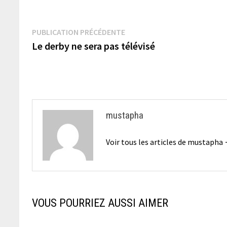
Navigation
Publication
PUBLICATION PRÉCÉDENTE
précédente :
Le derby ne sera pas télévisé
de
l’article
mustapha
Voir tous les articles de mustapha
VOUS POURRIEZ AUSSI AIMER