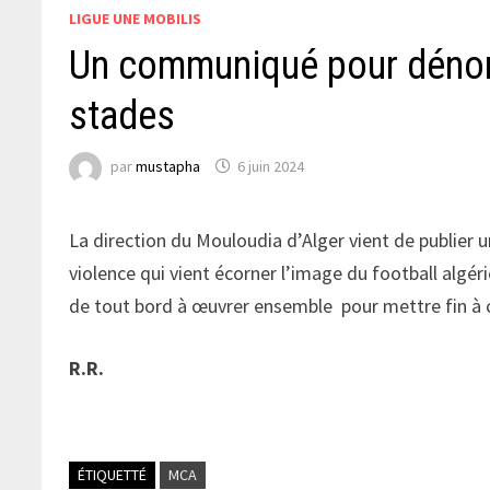
LIGUE UNE MOBILIS
Un communiqué pour dénonc
stades
par
mustapha
6 juin 2024
La direction du Mouloudia d’Alger vient de publie
violence qui vient écorner l’image du football algé
de tout bord à œuvrer ensemble pour mettre fin à c
R.R.
ÉTIQUETTÉ
MCA