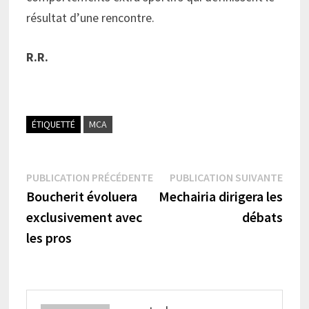
résultat d’une rencontre.
R.R.
ÉTIQUETTÉ
MCA
Navigation
Publication
Publi
PUBLICATION PRÉCÉDENTE
PUBLICATION SUIVANTE
précédente :
suiva
Boucherit évoluera
Mechairia dirigera les
de
exclusivement avec
débats
l’article
les pros