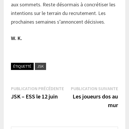
aux sommets. Reste désormais à concrétiser les
intentions sur le terrain du recrutement. Les
prochaines semaines s’annoncent décisives.
W. K.
ÉTIQUETTÉ
JSK
Navigation
Publication
Publi
PUBLICATION PRÉCÉDENTE
PUBLICATION SUIVANTE
précédente :
suiva
JSK – ESS le 12 juin
Les joueurs dos au
de
mur
l’article