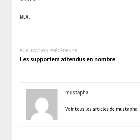
M.A.
Navigation
Publication
PUBLICATION PRÉCÉDENTE
précédente :
Les supporters attendus en nombre
de
l’article
mustapha
Voir tous les articles de mustapha