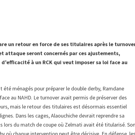
e un retour en force de ses titulaires après le turnove
et attaque seront concernés par ces ajustements,
et d’efficacité à un RCK qui veut imposer sa loi face au
ent été ménagés pour préparer le double derby, Ramdane
 face au NAHD. Le turnover avait permis de préserver des
rs, mais le retour des titulaires est désormais essentiel
 lignes. Dans les cages, Alaouchiche devrait reprendre sa
s lors du match de coupe où Zelmati avait été titularisé. So
y où chaque intervention peut être décisive. En défense, le