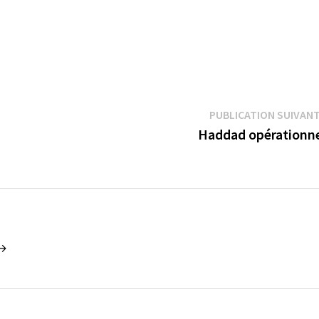
PUBLICATION SUIVAN
Haddad opérationn
 →