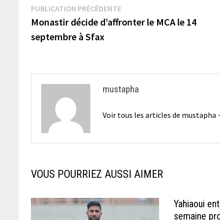
Navigation
Publication
PUBLICATION PRÉCÉDENTE
précédente :
Monastir décide d’affronter le MCA le 14
de
septembre à Sfax
l’article
mustapha
Voir tous les articles de mustapha
VOUS POURRIEZ AUSSI AIMER
Yahiaoui en
semaine pr