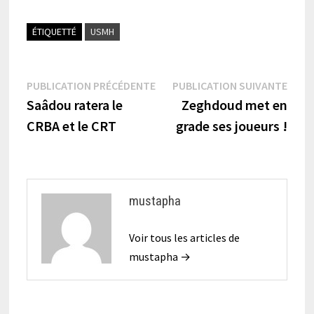
ÉTIQUETTÉ
USMH
Navigation
Publication
Publi
PUBLICATION PRÉCÉDENTE
PUBLICATION SUIVANTE
précédente :
suiva
Saâdou ratera le
Zeghdoud met en
de
CRBA et le CRT
grade ses joueurs !
l’article
mustapha
Voir tous les articles de
mustapha →