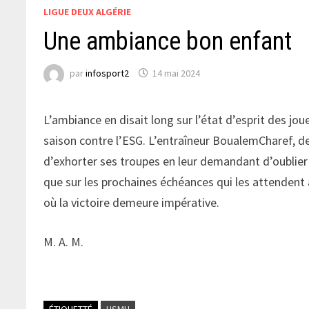
LIGUE DEUX ALGÉRIE
Une ambiance bon enfant
par
infosport2
14 mai 2024
L’ambiance en disait long sur l’état d’esprit des jou
saison contre l’ESG. L’entraîneur BoualemCharef, de
d’exhorter ses troupes en leur demandant d’oublier
que sur les prochaines échéances qui les attenden
où la victoire demeure impérative.
M. A. M.
ÉTIQUETTÉ
USMH