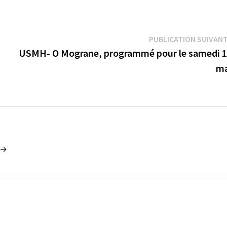
PUBLICATION SUIVAN
USMH- O Mograne, programmé pour le samedi 
ma
2 →