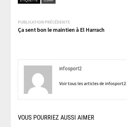
Navigation
Publication
PUBLICATION PRÉCÉDENTE
précédente :
Ça sent bon le maintien à El Harrach
de
l’article
infosport2
Voir tous les articles de infosport
VOUS POURRIEZ AUSSI AIMER