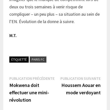
deux ou trois semaines à venir risque de
compliquer – un peu plus – sa situation au sein de
l’EN. Évolution de la donne à suivre.
M.T.
ÉTIQUETTÉ
PARIS FC
Navigation
Publication
Publi
PUBLICATION PRÉCÉDENTE
PUBLICATION SUIVANTE
précédente :
suiva
Mokwena doit
Houssem Aouar en
de
effectuer une mini-
mode verdoyant
l’article
révolution