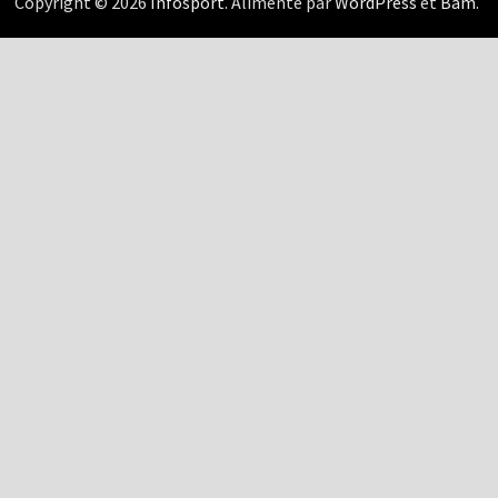
Copyright © 2026
Infosport
. Alimenté par
WordPress
et
Bam
.