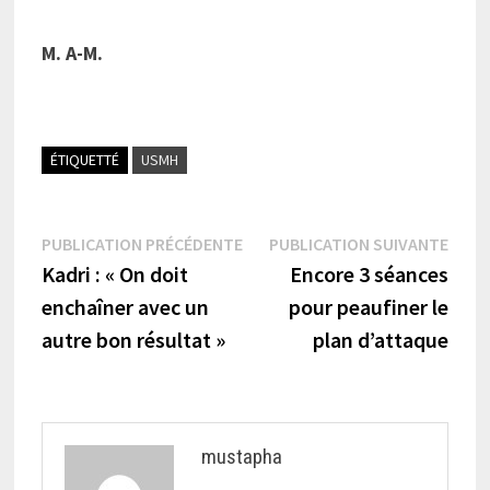
M. A-M.
ÉTIQUETTÉ
USMH
Navigation
Publication
Publi
PUBLICATION PRÉCÉDENTE
PUBLICATION SUIVANTE
précédente :
suiva
Kadri : « On doit
Encore 3 séances
de
enchaîner avec un
pour peaufiner le
l’article
autre bon résultat »
plan d’attaque
mustapha