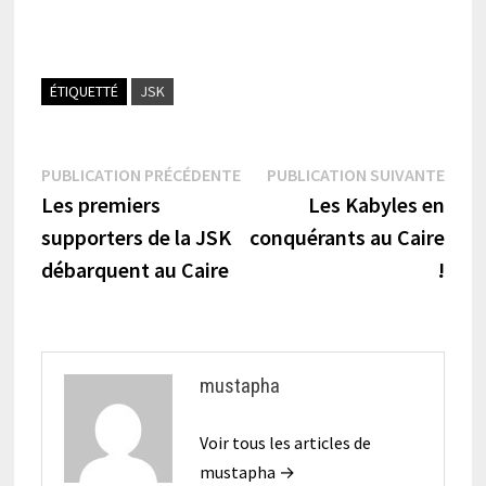
ÉTIQUETTÉ
JSK
Navigation
Publication
Publi
PUBLICATION PRÉCÉDENTE
PUBLICATION SUIVANTE
précédente :
suiva
Les premiers
Les Kabyles en
de
supporters de la JSK
conquérants au Caire
l’article
débarquent au Caire
!
mustapha
Voir tous les articles de
mustapha →