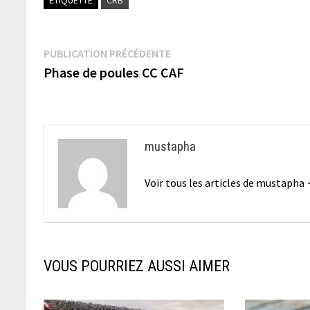
Navigation
Publication
PUBLICATION PRÉCÉDENTE
précédente :
Phase de poules CC CAF
de
l’article
mustapha
Voir tous les articles de mustapha
VOUS POURRIEZ AUSSI AIMER