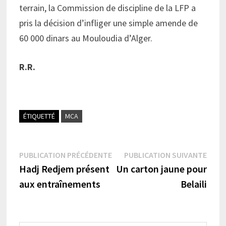
terrain, la Commission de discipline de la LFP a
pris la décision d’infliger une simple amende de
60 000 dinars au Mouloudia d’Alger.
R.R.
ÉTIQUETTÉ
MCA
Navigation
Publication
Publi
PUBLICATION PRÉCÉDENTE
PUBLICATION SUIVANTE
précédente :
suiva
Hadj Redjem présent
Un carton jaune pour
de
aux entraînements
Belaili
l’article