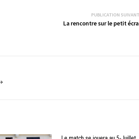
PUBLICATION SUIVAN
La rencontre sur le petit écr
 →
Le match se jouera au 5-Juillet