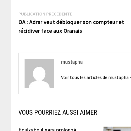
Navigation
Publication
PUBLICATION PRÉCÉDENTE
précédente :
OA : Adrar veut débloquer son compteur et
de
récidiver face aux Oranais
l’article
mustapha
Voir tous les articles de mustapha
VOUS POURRIEZ AUSSI AIMER
Boulkaboul sera prolongé