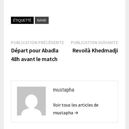
ÉTIQUETTÉ
NAHD
Navigation
Publication
Publi
PUBLICATION PRÉCÉDENTE
PUBLICATION SUIVANTE
précédente :
suiva
Départ pour Abadla
Revoilà Khedmadji
de
48h avant le match
l’article
mustapha
Voir tous les articles de
mustapha →