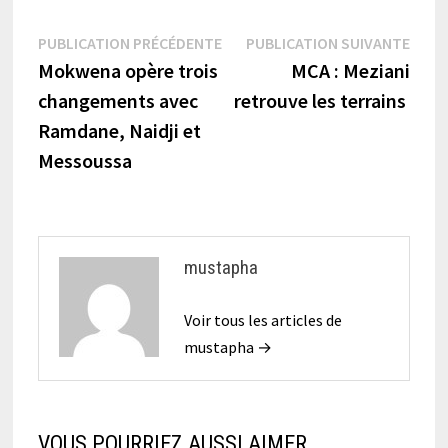
Navigation
Publication
Publi
PUBLICATION PRÉCÉDENTE
PUBLICATION SUIVANTE
précédente :
suiva
Mokwena opère trois
MCA : Meziani
de
changements avec
retrouve les terrains
l’article
Ramdane, Naidji et
Messoussa
mustapha
Voir tous les articles de
mustapha →
VOUS POURRIEZ AUSSI AIMER