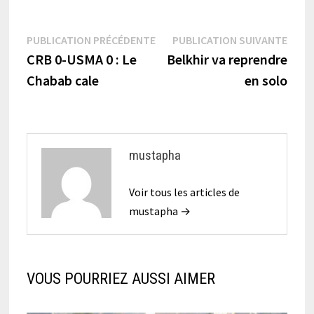
Navigation
Publication
Publi
PUBLICATION PRÉCÉDENTE
PUBLICATION SUIVANTE
précédente :
suiva
CRB 0-USMA 0 : Le
Belkhir va reprendre
de
Chabab cale
en solo
l’article
mustapha
Voir tous les articles de
mustapha →
VOUS POURRIEZ AUSSI AIMER