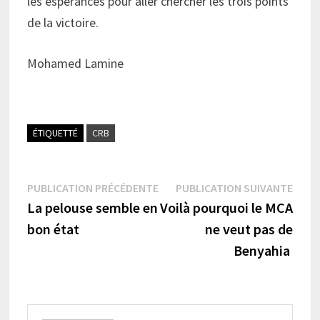
les espérances pour aller chercher les trois points
de la victoire.
Mohamed Lamine
ÉTIQUETTÉ
CRB
Navigation
Publication
Publi
PUBLICATION PRÉCÉDENTE
PUBLICATION SUIVANTE
précédente :
suiva
La pelouse semble en
Voilà pourquoi le MCA
de
bon état
ne veut pas de
l’article
Benyahia