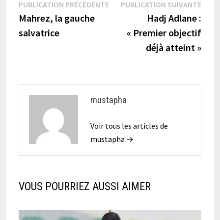
Navigation
Publication
Publi
PUBLICATION PRÉCÉDENTE
PUBLICATION SUIVANTE
précédente :
suiva
Mahrez, la gauche
Hadj Adlane :
de
salvatrice
« Premier objectif
l’article
déjà atteint »
mustapha
Voir tous les articles de
mustapha →
VOUS POURRIEZ AUSSI AIMER