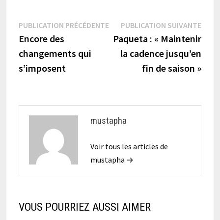
Navigation
Publication
Publi
PUBLICATION PRÉCÉDENTE
PUBLICATION SUIVANTE
précédente :
suiva
Encore des
Paqueta : « Maintenir
de
changements qui
la cadence jusqu’en
l’article
s’imposent
fin de saison »
mustapha
Voir tous les articles de
mustapha →
VOUS POURRIEZ AUSSI AIMER