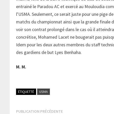
entrainé le Paradou AC et exercé au Mouloudia comm
l’USMA. Seulement, ce serait juste pour une pige de d
matchs du championnat ainsi que la grande finale de
voir son contrat prolongé dans le cas où il atteindrai
concrétise, Mohamed Lacet ne bougerait pas puisqu’i
Idem pour les deux autres membres du staff techniq
des gardiens de but Lyes Benhaha.
M. M.
ÉTIQUETTÉ
USMA
Navigation
Publication
PUBLICATION PRÉCÉDENTE