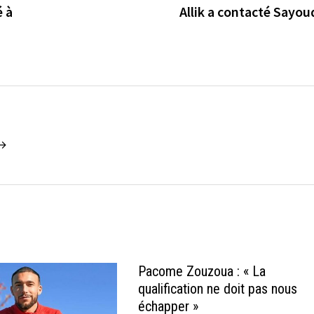
é à
Allik a contacté Sayo
 →
Pacome Zouzoua : « La
qualification ne doit pas nous
échapper »