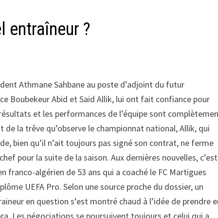
 entraîneur ?
dent Athmane Sahbane au poste d’adjoint du futur
ce Boubekeur Abid et Said Allik, lui ont fait confiance pour
les résultats et les performances de l’équipe sont complèteme
nt de la trêve qu’observe le championnat national, Allik, qui
, bien qu’il n’ait toujours pas signé son contrat, ne ferme
hef pour la suite de la saison. Aux dernières nouvelles, c’est
ien franco-algérien de 53 ans qui a coaché le FC Martigues
diplôme UEFA Pro. Selon une source proche du dossier, un
raineur en question s’est montré chaud à l’idée de prendre e
ra. Les négociations se poursuivent toujours et celui qui a