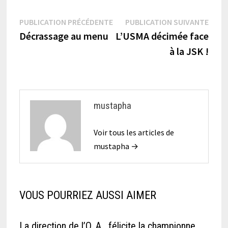
Navigation
Publication
Publi
PUBLICATION PRÉCÉDENTE
PUBLICATION SUIVANTE
précédente :
suiva
Décrassage au menu
L’USMA décimée face
de
à la JSK !
l’article
mustapha
Voir tous les articles de
mustapha →
VOUS POURRIEZ AUSSI AIMER
La direction de l’O. A. félicite la championne