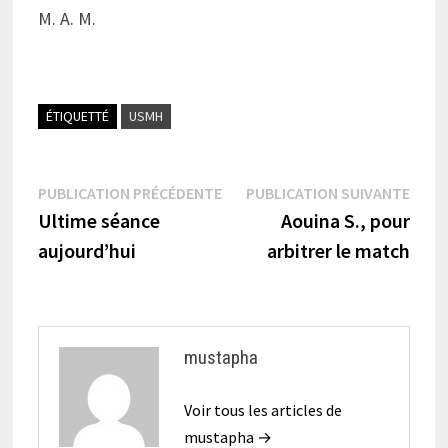
M. A. M.
ÉTIQUETTÉ
USMH
Navigation
Publication
Publi
PUBLICATION PRÉCÉDENTE
PUBLICATION SUIVANTE
précédente :
suiva
Ultime séance
Aouina S., pour
de
aujourd’hui
arbitrer le match
l’article
mustapha
Voir tous les articles de
mustapha →