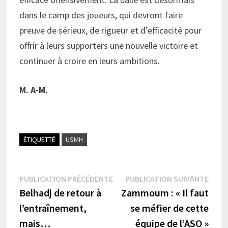
dans le camp des joueurs, qui devront faire
preuve de sérieux, de rigueur et d’efficacité pour
offrir à leurs supporters une nouvelle victoire et
continuer à croire en leurs ambitions.
M. A-M.
ÉTIQUETTÉ
USMH
Navigation
Publication
Publi
PUBLICATION PRÉCÉDENTE
PUBLICATION SUIVANTE
précédente :
suiva
Belhadj de retour à
Zammoum : « Il faut
de
l’entraînement,
se méfier de cette
l’article
mais…
équipe de l’ASO »