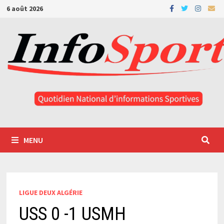
Passer
6 août 2026
au
contenu
MENU
LIGUE DEUX ALGÉRIE
USS 0 -1 USMH