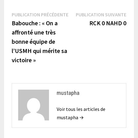
Navigation
Publication
Publi
PUBLICATION PRÉCÉDENTE
PUBLICATION SUIVANTE
précédente :
suiva
Babouche : « On a
RCK 0 NAHD 0
de
affronté une très
l’article
bonne équipe de
l’USMH qui mérite sa
victoire »
mustapha
Voir tous les articles de
mustapha →