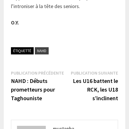
l’introniser à la tête des seniors.
O.Y.
ÉTIQUETTÉ
NAHD
Navigation
Publication
Publi
PUBLICATION PRÉCÉDENTE
PUBLICATION SUIVANTE
précédente :
suiva
NAHD : Débuts
Les U16 battent le
de
prometteurs pour
RCK, les U18
l’article
Taghouniste
s’inclinent
mustapha