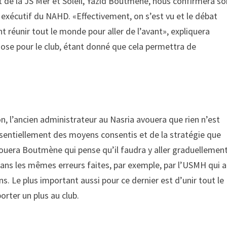
t de la JS Mer et Soleil, Yazid Boutmène, nous confirmera so
exécutif du NAHD. «Effectivement, on s’est vu et le débat
réunir tout le monde pour aller de l’avant», expliquera
ose pour le club, étant donné que cela permettra de
on, l’ancien administrateur au Nasria avouera que rien n’est
sentiellement des moyens consentis et de la stratégie que
vouera Boutmène qui pense qu’il faudra y aller graduellemen
 dans les mêmes erreurs faites, par exemple, par l’USMH qui a
s. Le plus important aussi pour ce dernier est d’unir tout le
orter un plus au club.