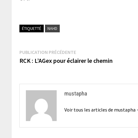
ÉTIQUETTÉ
NAHD
Navigation
Publication
PUBLICATION PRÉCÉDENTE
précédente :
RCK : L’AGex pour éclairer le chemin
de
l’article
mustapha
Voir tous les articles de mustapha