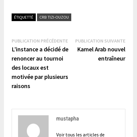
ÉTIQUETTÉ
CRB TIZI-OUZOU
Navigation
Publication
Publi
PUBLICATION PRÉCÉDENTE
PUBLICATION SUIVANTE
précédente :
suiva
L’instance a décidé de
Kamel Arab nouvel
de
renoncer au tournoi
entraîneur
l’article
des locaux est
motivée par plusieurs
raisons
mustapha
Voir tous les articles de