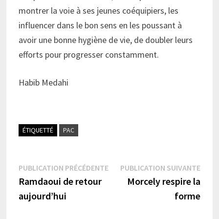
montrer la voie à ses jeunes coéquipiers, les
influencer dans le bon sens en les poussant à
avoir une bonne hygiène de vie, de doubler leurs
efforts pour progresser constamment.
Habib Medahi
ÉTIQUETTÉ
PAC
Navigation
Publication
Publi
PUBLICATION PRÉCÉDENTE
PUBLICATION SUIVANTE
précédente :
suiva
Ramdaoui de retour
Morcely respire la
de
aujourd’hui
forme
l’article