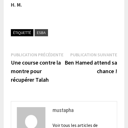
H. M.
ÉTIQUETTÉ
ESBA
Navigation
Publication
Publi
PUBLICATION PRÉCÉDENTE
PUBLICATION SUIVANTE
précédente :
suiva
Une course contre la
Ben Hamed attend sa
de
montre pour
chance !
l’article
récupérer Talah
mustapha
Voir tous les articles de