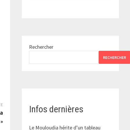
a
Rechercher
RECHERCHER
Publication
TE
Infos dernières
suivante :
la
 »
Le Mouloudia hérite d’un tableau