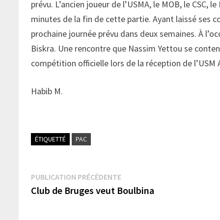
prévu. L’ancien joueur de l’USMA, le MOB, le CSC, le 
minutes de la fin de cette partie. Ayant laissé ses co
prochaine journée prévu dans deux semaines. À l’oc
Biskra. Une rencontre que Nassim Yettou se contente
compétition officielle lors de la réception de l’USM 
Habib M.
ÉTIQUETTÉ
PAC
Navigation
Publication
PUBLICATION PRÉCÉDENTE
précédente :
Club de Bruges veut Boulbina
de
l’article