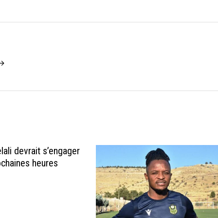
 →
ali devrait s’engager
ochaines heures
5