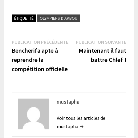
ÉTIQUETTÉ
OLYMPIENS D’AKBOU
Navigation
Publication
Publi
PUBLICATION PRÉCÉDENTE
PUBLICATION SUIVANTE
précédente :
suiva
Bencherifa apte à
Maintenant il faut
de
reprendre la
battre Chlef !
l’article
compétition officielle
mustapha
Voir tous les articles de
mustapha →