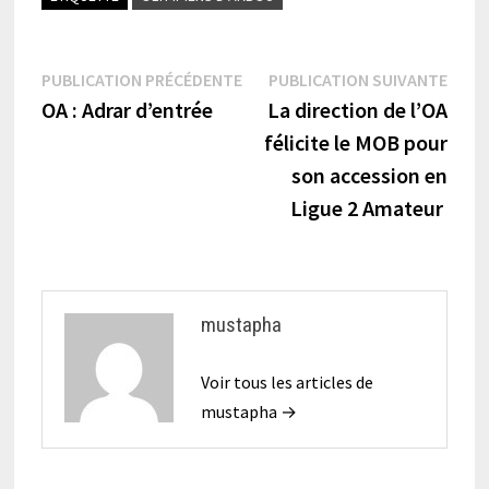
Navigation
Publication
Publi
PUBLICATION PRÉCÉDENTE
PUBLICATION SUIVANTE
précédente :
suiva
OA : Adrar d’entrée
La direction de l’OA
de
félicite le MOB pour
l’article
son accession en
Ligue 2 Amateur
mustapha
Voir tous les articles de
mustapha →