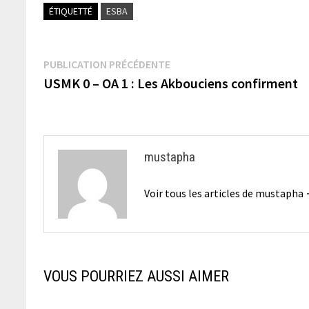
ÉTIQUETTÉ
ESBA
Navigation
Publication
PUBLICATION PRÉCÉDENTE
précédente :
USMK 0 – OA 1 : Les Akbouciens confirment
de
l’article
mustapha
Voir tous les articles de mustapha
VOUS POURRIEZ AUSSI AIMER