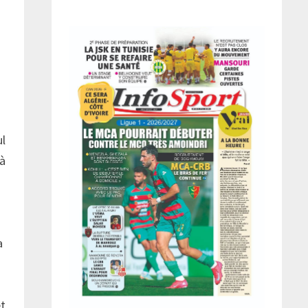
ul
 à
a
et