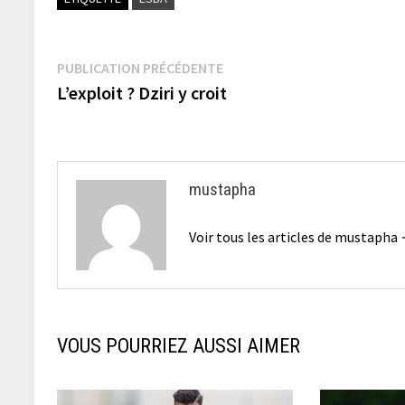
Navigation
Publication
PUBLICATION PRÉCÉDENTE
précédente :
L’exploit ? Dziri y croit
de
l’article
mustapha
Voir tous les articles de mustapha
VOUS POURRIEZ AUSSI AIMER