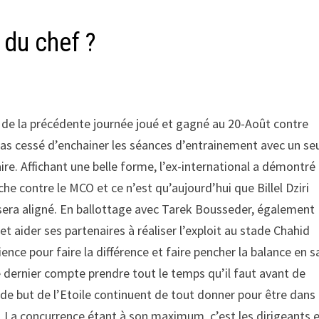
du chef ?
h de la précédente journée joué et gagné au 20-Août contre
cessé d’enchainer les séances d’entrainement avec un se
laire. Affichant une belle forme, l’ex-international a démontré
he contre le MCO et ce n’est qu’aujourd’hui que Billel Dziri
i sera aligné. En ballottage avec Tarek Bousseder, également
et aider ses partenaires à réaliser l’exploit au stade Chahid
 pour faire la différence et faire pencher la balance en s
ce dernier compte prendre tout le temps qu’il faut avant de
 de but de l’Etoile continuent de tout donner pour être dans
. La concurrence étant à son maximum, c’est les dirigeants 