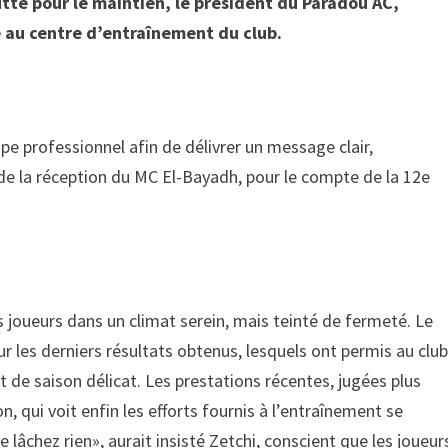
utte pour le maintien, le président du Paradou AC,
e au centre d’entraînement du club.
pe professionnel afin de délivrer un message clair,
 de la réception du MC El-Bayadh, pour le compte de la 12e
s joueurs dans un climat serein, mais teinté de fermeté. Le
r les derniers résultats obtenus, lesquels ont permis au clu
 de saison délicat. Les prestations récentes, jugées plus
on, qui voit enfin les efforts fournis à l’entraînement se
e lâchez rien», aurait insisté Zetchi, conscient que les joueur