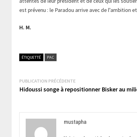
attentes de leur président et de ceux qui les sout
est prévenu : le Paradou arrive avec de l’ambition e
H. M.
ÉTIQUETTÉ
PAC
Navigation
Publication
PUBLICATION PRÉCÉDENTE
précédente :
Hidoussi songe à repositionner Bisker au mil
de
l’article
mustapha