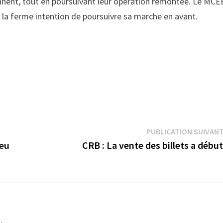
iennent, tout en poursuivant leur opération remontée. Le MCE
t la ferme intention de poursuivre sa marche en avant.
PUBLICATION SUIVAN
ieu
CRB : La vente des billets a débu