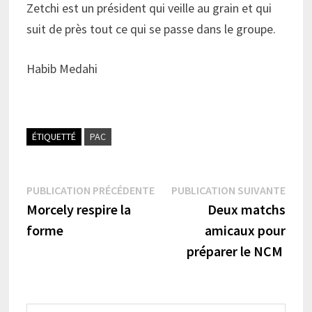
Zetchi est un président qui veille au grain et qui
suit de près tout ce qui se passe dans le groupe.
Habib Medahi
ÉTIQUETTÉ
PAC
Navigation
Publication
Publi
PUBLICATION PRÉCÉDENTE
PUBLICATION SUIVANTE
précédente :
suiva
Morcely respire la
Deux matchs
de
forme
amicaux pour
l’article
préparer le NCM