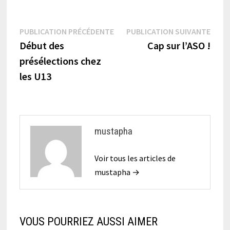
Navigation
Publication
Publi
PUBLICATION PRÉCÉDENTE
PUBLICATION SUIVANTE
précédente :
suiva
Début des
Cap sur l’ASO !
de
présélections chez
l’article
les U13
mustapha
Voir tous les articles de
mustapha →
VOUS POURRIEZ AUSSI AIMER