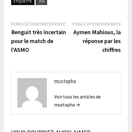
ÉTIQUETTÉ
JSK
Navigation
Publication
Publi
PUBLICATION PRÉCÉDENTE
PUBLICATION SUIVANTE
précédente :
suiva
Benguit très incertain
Aymen Mahious, la
de
pour le match de
réponse par les
l’article
l’ASMO
chiffres
mustapha
Voir tous les articles de
mustapha →