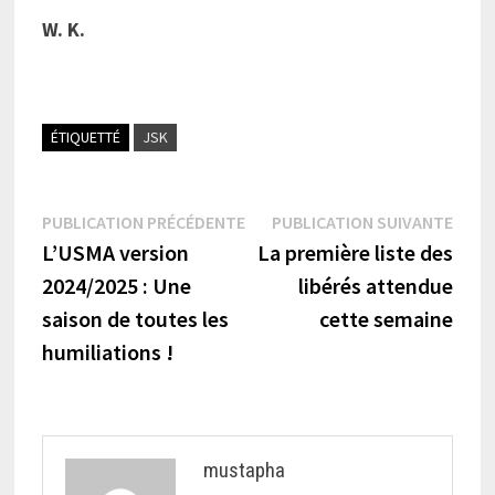
W. K.
ÉTIQUETTÉ
JSK
Navigation
Publication
Publi
PUBLICATION PRÉCÉDENTE
PUBLICATION SUIVANTE
précédente :
suiva
L’USMA version
La première liste des
de
2024/2025 : Une
libérés attendue
l’article
saison de toutes les
cette semaine
humiliations !
mustapha