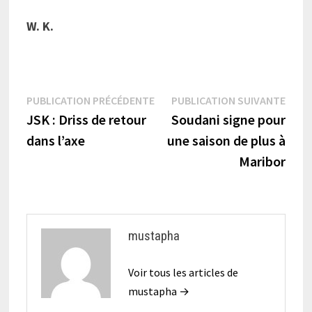
W. K.
Navigation
Publication
Publi
PUBLICATION PRÉCÉDENTE
PUBLICATION SUIVANTE
précédente :
suiva
JSK : Driss de retour
Soudani signe pour
de
dans l’axe
une saison de plus à
l’article
Maribor
mustapha
Voir tous les articles de
mustapha →