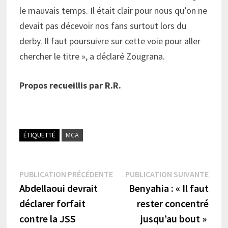
le mauvais temps. Il était clair pour nous qu’on ne
devait pas décevoir nos fans surtout lors du
derby. Il faut poursuivre sur cette voie pour aller
chercher le titre », a déclaré Zougrana.
Propos recueillis par R.R.
ÉTIQUETTÉ
MCA
Navigation
Publication
Publi
PUBLICATION PRÉCÉDENTE
PUBLICATION SUIVANTE
précédente :
suiva
Abdellaoui devrait
Benyahia : « Il faut
de
déclarer forfait
rester concentré
l’article
contre la JSS
jusqu’au bout »