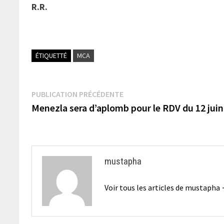
R.R.
ÉTIQUETTÉ
MCA
Navigation
Publication
PUBLICATION PRÉCÉDENTE
précédente :
Menezla sera d’aplomb pour le RDV du 12 juin
de
l’article
mustapha
Voir tous les articles de mustapha