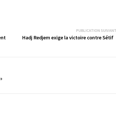
PUBLICATION SUIVAN
ment
Hadj Redjem exige la victoire contre Sét
 →