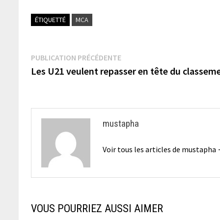
ÉTIQUETTÉ
MCA
Navigation
Publication
PUBLICATION PRÉCÉDENTE
précédente :
Les U21 veulent repasser en tête du classe
de
l’article
mustapha
Voir tous les articles de mustapha
VOUS POURRIEZ AUSSI AIMER