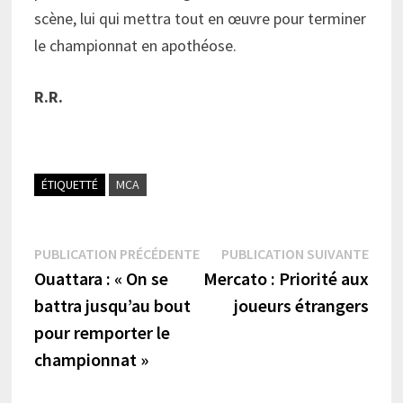
scène, lui qui mettra tout en œuvre pour terminer
le championnat en apothéose.
R.R.
ÉTIQUETTÉ
MCA
Navigation
Publication
Publi
PUBLICATION PRÉCÉDENTE
PUBLICATION SUIVANTE
précédente :
suiva
Ouattara : « On se
Mercato : Priorité aux
de
battra jusqu’au bout
joueurs étrangers
l’article
pour remporter le
championnat »