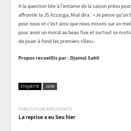
A la question liée à l’entame de la saison prévu po
affronter la JS Azzazga, Mial dira : «Je pense qu’u
pour nous et c’est ainsi que nous misons sur un mei
pour avoir un moral au beau fixe et surtout se moti
de jouer à fond les premiers rôles».
Propos recueillis par : Djamal Sahli
ÉTIQUETTÉ
JSMB
Navigation
Publication
PUBLICATION PRÉCÉDENTE
précédente :
La reprise a eu lieu hier
de