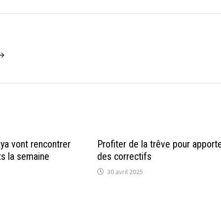
 →
aya vont rencontrer
Profiter de la trêve pour apport
ts la semaine
des correctifs
30 avril 2025